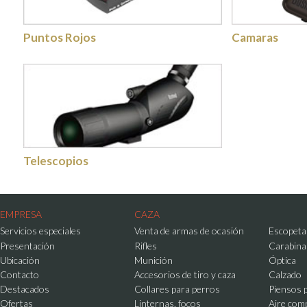
Puntos Rojos
Camaras
Telescopios
EMPRESA
CAZA
Servicios especiales
Venta de armas de ocasión
Escopeta
Presentación
Rifles
Carabina
Ubicación
Munición
Óptica
Contacto
Accesorios de tiro y caza
Calzado
Destacados
Collares para perros
Piensos 
Ofertas
Linternas, focos
Aire com