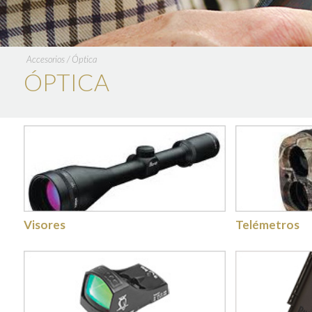
Accesorios
/
Óptica
ÓPTICA
Visores
Telémetros