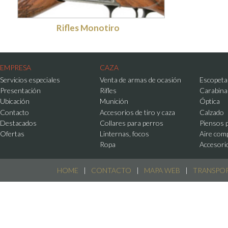
Rifles Monotiro
EMPRESA
CAZA
Servicios especiales
Venta de armas de ocasión
Escopeta
Presentación
Rifles
Carabina
Ubicación
Munición
Óptica
Contacto
Accesorios de tiro y caza
Calzado
Destacados
Collares para perros
Piensos 
Ofertas
Linternas, focos
Aire com
Ropa
Accesori
HOME
|
CONTACTO
|
MAPA WEB
|
TRANSPO