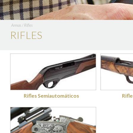
Armas
/
Rifles
RIFLES
Rifles Semiautomáticos
Rifl