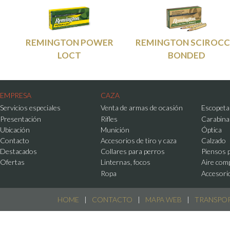
REMINGTON POWER
REMINGTON SCIROC
LOCT
BONDED
EMPRESA
CAZA
Servicios especiales
Venta de armas de ocasión
Escopeta
Presentación
Rifles
Carabina
Ubicación
Munición
Óptica
Contacto
Accesorios de tiro y caza
Calzado
Destacados
Collares para perros
Piensos 
Ofertas
Linternas, focos
Aire com
Ropa
Accesori
HOME
|
CONTACTO
|
MAPA WEB
|
TRANSPO