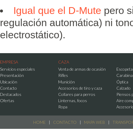
Igual que el D-Mute
pero s
regulación
automática) ni ton
electrostático).
EMPRESA
CAZA
Servicios especiales
Venta de armas de ocasión
Escopeta
Presentación
Rifles
Carabina
Ubicación
Munición
Óptica
Contacto
Accesorios de tiro y caza
Calzado
Destacados
Collares para perros
Piensos 
Ofertas
Linternas, focos
Aire com
Ropa
Accesori
HOME
|
CONTACTO
|
MAPA WEB
|
TRANSPO